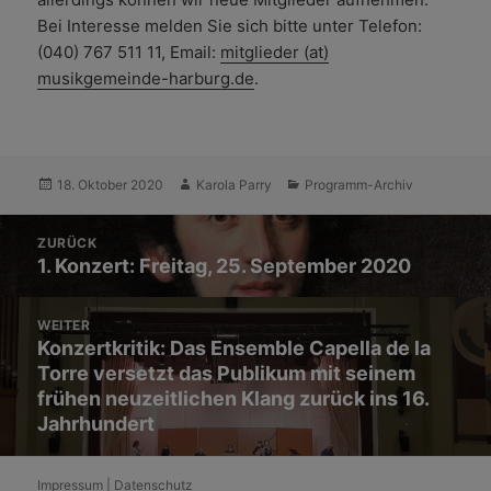
Bei Interesse melden Sie sich bitte unter Telefon:
(040) 767 511 11, Email:
mitglieder (at)
musikgemeinde-harburg.de
.
Veröffentlicht
Autor
Kategorien
18. Oktober 2020
Karola Parry
Programm-Archiv
am
Beitrags-
ZURÜCK
Navigation
Vorheriger
1. Konzert: Freitag, 25. September 2020
Beitrag:
WEITER
Nächster
Konzertkritik: Das Ensemble Capella de la
Torre versetzt das Publikum mit seinem
Beitrag:
frühen neuzeitlichen Klang zurück ins 16.
Jahrhundert
Impressum
|
Datenschutz