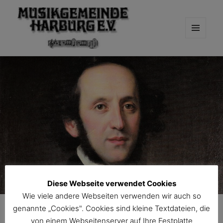
MENÜ
UND
WIDGETS
Diese Webseite verwendet Cookies
Wie viele andere Webseiten verwenden wir auch so
genannte „Cookies". Cookies sind kleine Textdateien, die
1. Konzert: Freitag, 25.
von einem Webseitenserver auf Ihre Festplatte