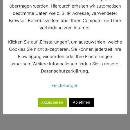
September 2020
übertragen werden. Hierdurch erhalten wir automatisch
bestimmte Daten wie z. B. IP-Adresse, verwendeter
Browser, Betriebssystem über Ihren Computer und Ihre
Symphoniker Hamburg
Verbindung zum Internet.
Martin Fröst, Leitung
F. Mendelssohn Bartholdy: Symphonie Nr. 4 A-Dur
Klicken Sie auf „Einstellungen", um auszuwählen, welche
op. 90 – „Italienische“
Cookies Sie nicht akzeptieren. Sie können jederzeit Ihre
Einwilligung widerrufen oder Ihre Einstellungen
Der schwedische Ausnahme-Klarinettist Martin Fröst
anpassen. Weitere Informationen finden Sie in unserer
leitet das Konzert mit dem Kernprogramm der
Datenschutzerklärung
.
Italienischen Sinfonie des gebürtigen Hamburgers
Felix Mendelssohn Bartholdy bei allen 3 Konzerten.
Einstellungen
Weitere „Überraschungs“-Werke werden jeweils
angesagt. Martin Fröst war vor Beginn seiner
Akzeptieren
Ablehnen
Weltkarriere bereits Artist in Residence der
Symphoniker Hamburg.