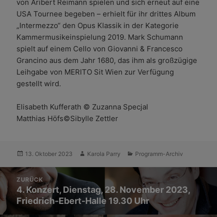
von Aribert Reimann spielen und sich erneut auf eine
USA Tournee begeben – erhielt für ihr drittes Album
„Intermezzo“ den Opus Klassik in der Kategorie
Kammermusikeinspielung 2019. Mark Schumann
spielt auf einem Cello von Giovanni & Francesco
Grancino aus dem Jahr 1680, das ihm als großzügige
Leihgabe von MERITO Sit Wien zur Verfügung
gestellt wird.
Elisabeth Kufferath © Zuzanna Specjal
Matthias Höfs©Sibylle Zettler
Veröffentlicht
Autor
Kategorien
13. Oktober 2023
Karola Parry
Programm-Archiv
am
Beitrags-
ZURÜCK
Navigation
Vorheriger
4. Konzert, Dienstag, 28. November 2023,
Friedrich-Ebert-Halle 19.30 Uhr
Beitrag: