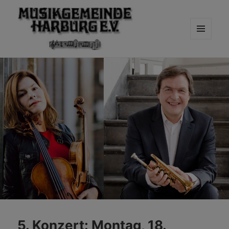
MENÜ
UND
WIDGETS
5. Konzert: Montag, 18.