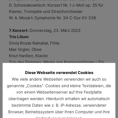
D. Schostakowitsch: Konzert Nr. 1 c-Moll op. 35 für
Klavier, Trompete und Streichorchester
W. A. Mozart: Symphonie Nr. 34 C-Dur KV 338
7. Konzert:
Donnerstag, 23. März 2023
Trio Lilium
Silvia Rozas Ramallal, Flöte
Max Vogler, Oboe
Knut Hanßen, Klavier
Trio des Femmes: Werke von Komponistinnen – Ein
mitreißendes Programm voller Feinsinn, Humor,
Diese Webseite verwendet Cookies
Zärtlichkeit und Leidenschaft mit Werken von
Wie viele andere Webseiten verwenden wir auch so
Germaine Tailleferre (1892–1983), Clara Schumann
genannte „Cookies". Cookies sind kleine Textdateien, die
(1819–1896), Lili Boulanger (1893–1918) und
von einem Webseitenserver auf Ihre Festplatte
Madeleine Dring (1923–1977)
übertragen werden. Hierdurch erhalten wir automatisch
bestimmte Daten wie z. B. IP-Adresse, verwendeter
8. Konzert:
Montag, 17. April 2023
Browser, Betriebssystem über Ihren Computer und Ihre
Trio Gaspard