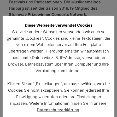
Festivals und Radiostationen. Die Musikgemeinde
Harburg ist seit der Saison 2018/19 Mitglied des
Steinway Prizewinner Concerts Network.
Diese Webseite verwendet Cookies
Der 1986 in Peking geborene
Jingge Yan
erhielt
Wie viele andere Webseiten verwenden wir auch so
bereits mit vier Jahren Klavierunterricht. Von 2007
genannte „Cookies". Cookies sind kleine Textdateien, die
bis 2011 studierte er am Oberlin Conservatory in
von einem Webseitenserver auf Ihre Festplatte
Ohio (USA) unter Peter Takacs und schloss dort mit
übertragen werden. Hierdurch erhalten wir automatisch
dem Bachelor für Klavier und Orgel ab. Danach setzte
bestimmte Daten wie z. B. IP-Adresse, verwendeter
er seine Ausbildung am Mozarteum in Salzburg bei
Browser, Betriebssystem über Ihren Computer und Ihre
Pavel Gililov fort. Jingge Yan gewann bereits
Verbindung zum Internet.
mehrere Wettbewerbe in seiner Heimat China, so
beispielsweise die Hope Cup International Piano
Competition und die Gulangyu International Piano
Klicken Sie auf „Einstellungen", um auszuwählen, welche
Competition. Er wurde zudem mit dem Rudolf Serkin
Cookies Sie nicht akzeptieren. Sie können jederzeit Ihre
Prize des Oberlin Conservatory ausgezeichnet, der
Einwilligung widerrufen oder Ihre Einstellungen
regelmäßig an den talentiertesten Juniorstudenten
anpassen. Weitere Informationen finden Sie in unserer
verliehen wird. Jingge Yan gewann 2011 den 1. Preis
Datenschutzerklärung
.
des Internationalen Beethoven-Wettbewerbs Bonn.