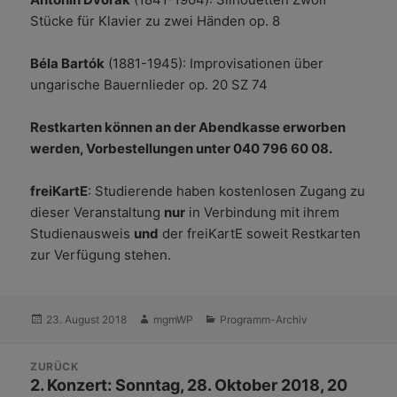
Stücke für Klavier zu zwei Händen op. 8
Béla Bartók
(1881-1945): Improvisationen über
ungarische Bauernlieder op. 20 SZ 74
Restkarten können an der Abendkasse erworben
werden, Vorbestellungen unter 040 796 60 08.
freiKartE
: Studierende haben kostenlosen Zugang zu
dieser Veranstaltung
nur
in Verbindung mit ihrem
Studienausweis
und
der freiKartE soweit Restkarten
zur Verfügung stehen.
Veröffentlicht
Autor
Kategorien
23. August 2018
mgmWP
Programm-Archiv
am
Beitrags-
ZURÜCK
Navigation
Vorheriger
2. Konzert: Sonntag, 28. Oktober 2018, 20