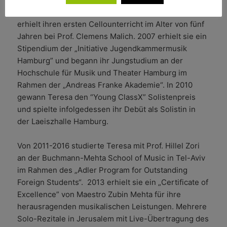
Teresa Beldi
wurde 1993 in Hamburg geboren und
erhielt ihren ersten Cellounterricht im Alter von fünf
Jahren bei Prof. Clemens Malich. 2007 erhielt sie ein
Stipendium der „Initiative Jugendkammermusik
Hamburg” und begann ihr Jungstudium an der
Hochschule für Musik und Theater Hamburg im
Rahmen der „Andreas Franke Akademie“. In 2010
gewann Teresa den “Young ClassX” Solistenpreis
und spielte infolgedessen ihr Debüt als Solistin in
der Laeiszhalle Hamburg.
Von 2011-2016 studierte Teresa mit Prof. Hillel Zori
an der Buchmann-Mehta School of Music in Tel-Aviv
im Rahmen des „Adler Program for Outstanding
Foreign Students“. 2013 erhielt sie ein „Certificate of
Excellence” von Maestro Zubin Mehta für ihre
herausragenden musikalischen Leistungen. Mehrere
Solo-Rezitale in Jerusalem mit Live-Übertragung des