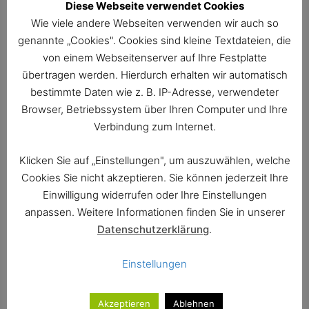
Diese Webseite verwendet Cookies
Ion Marin fasziniert in der internationalen
Wie viele andere Webseiten verwenden wir auch so
Musikszene als einer der wenigen Dirigenten, die
genannte „Cookies". Cookies sind kleine Textdateien, die
sowohl im sinfonischen Bereich als auch auf der
von einem Webseitenserver auf Ihre Festplatte
Opernbühne auf höchstem Niveau arbeiten. Er ist
übertragen werden. Hierdurch erhalten wir automatisch
regelmäßig an den größten Opernhäusern der Welt,
bestimmte Daten wie z. B. IP-Adresse, verwendeter
darunter an der Metropolitan Opera, dem Teatro alla
Browser, Betriebssystem über Ihren Computer und Ihre
Scala, der Deutschen Oper Berlin, der Bayerischen
Staatsoper und der Opéra national de Paris zu Gast.
Verbindung zum Internet.
Er dirigierte nahezu alle großen europäischen
Orchester, wie die Berliner Philharmoniker, das
Klicken Sie auf „Einstellungen", um auszuwählen, welche
Gewandhausorchester Leipzig, die Staatskapelle
Cookies Sie nicht akzeptieren. Sie können jederzeit Ihre
Dresden, das Symphonieorchester des Bayerischen
Einwilligung widerrufen oder Ihre Einstellungen
Rundfunks, das London Symphony Orchestra, das
anpassen. Weitere Informationen finden Sie in unserer
Philharmonia Orchester, das Orchestre National de
Datenschutzerklärung
.
France, das Orchestra dell’Accademia Nazionale di
Santa Cecilia und das St. Petersburg Philharmonic.
Einstellungen
Seit der Saison 2014/15 ist er der Erste Gastdirigent
der Symphoniker Hamburg.
Akzeptieren
Ablehnen