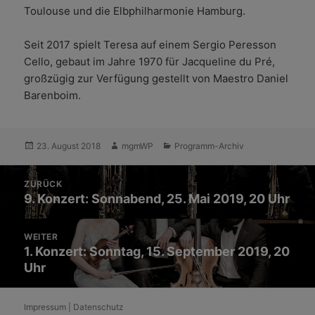
Toulouse und die Elbphilharmonie Hamburg.
Seit 2017 spielt Teresa auf einem Sergio Peresson
Cello, gebaut im Jahre 1970 für Jacqueline du Pré,
großzügig zur Verfügung gestellt von Maestro Daniel
Barenboim.
Veröffentlicht
Autor
Kategorien
23. August 2018
mgmWP
Programm-Archiv
am
Beitrags-
ZURÜCK
Navigation
Vorheriger
9. Konzert: Sonnabend, 25. Mai 2019, 20 Uhr
Beitrag:
WEITER
Nächster
1. Konzert: Sonntag, 15. September 2019, 20
Uhr
Beitrag:
Impressum
|
Datenschutz