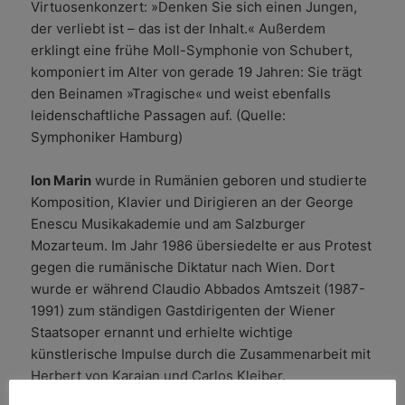
Virtuosenkonzert: »Denken Sie sich einen Jungen,
der verliebt ist – das ist der Inhalt.« Außerdem
erklingt eine frühe Moll-Symphonie von Schubert,
komponiert im Alter von gerade 19 Jahren: Sie trägt
den Beinamen »Tragische« und weist ebenfalls
leidenschaftliche Passagen auf. (Quelle:
Symphoniker Hamburg)
Ion Marin
wurde in Rumänien geboren und studierte
Komposition, Klavier und Dirigieren an der George
Enescu Musikakademie und am Salzburger
Mozarteum. Im Jahr 1986 übersiedelte er aus Protest
gegen die rumänische Diktatur nach Wien. Dort
wurde er während Claudio Abbados Amtszeit (1987-
1991) zum ständigen Gastdirigenten der Wiener
Staatsoper ernannt und erhielte wichtige
künstlerische Impulse durch die Zusammenarbeit mit
Herbert von Karajan und Carlos Kleiber.