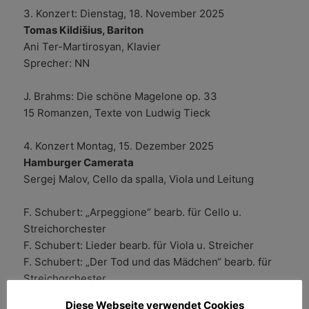
3. Konzert: Dienstag, 18. November 2025
Tomas Kildišius, Bariton
Ani Ter-Martirosyan, Klavier
Sprecher: NN
J. Brahms: Die schöne Magelone op. 33
15 Romanzen, Texte von Ludwig Tieck
4. Konzert Montag, 15. Dezember 2025
Hamburger Camerata
Sergej Malov, Cello da spalla, Viola und Leitung
F. Schubert: „Arpeggione“ bearb. für Cello u.
Streichorchester
F. Schubert: Lieder bearb. für Viola u. Streicher
F. Schubert: „Der Tod und das Mädchen“ bearb. für
Streichorchester
J. Brahms: Trio Nr. 1 in H-Dur
Diese Webseite verwendet Cookies