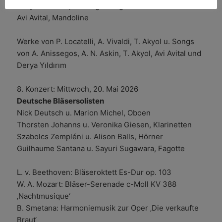
Derya Yılderım, Gesang u. Baǧlama
Avi Avital, Mandoline
Werke von P. Locatelli, A. Vivaldi, T. Akyol u. Songs
von A. Anissegos, A. N. Askin, T. Akyol, Avi Avital und
Derya Yıldırım
8. Konzert: Mittwoch, 20. Mai 2026
Deutsche Bläsersolisten
Nick Deutsch u. Marion Michel, Oboen
Thorsten Johanns u. Veronika Giesen, Klarinetten
Szabolcs Zempléni u. Alison Balls, Hörner
Guilhaume Santana u. Sayuri Sugawara, Fagotte
L. v. Beethoven: Bläseroktett Es-Dur op. 103
W. A. Mozart: Bläser-Serenade c-Moll KV 388
‚Nachtmusique‘
B. Smetana: Harmoniemusik zur Oper ‚Die verkaufte
Braut‘