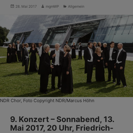
Veröffentlicht
Autor
Kategorien
28. Mai 2017
mgmWP
Allgemein
am
NDR Chor, Foto Copyright NDR/Marcus Höhn
9. Konzert – Sonnabend, 13.
Mai 2017, 20 Uhr, Friedrich-