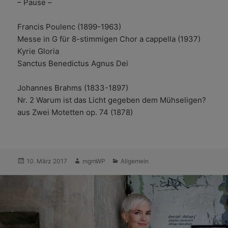
– Pause –
Francis Poulenc (1899-1963)
Messe in G für 8-stimmigen Chor a cappella (1937)
Kyrie Gloria
Sanctus Benedictus Agnus Dei
Johannes Brahms (1833-1897)
Nr. 2 Warum ist das Licht gegeben dem Mühseligen?
aus Zwei Motetten op. 74 (1878)
Veröffentlicht
Autor
Kategorien
10. März 2017
mgmWP
Allgemein
am