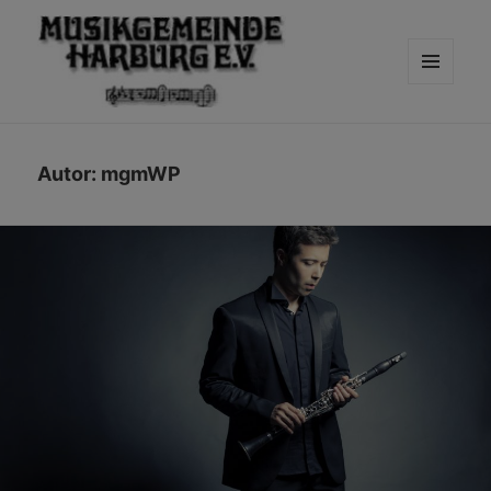
MENÜ
UND
WIDGETS
Autor:
mgmWP