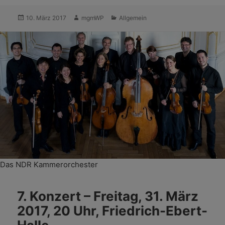
Veröffentlicht
Autor
Kategorien
10. März 2017
mgmWP
Allgemein
am
Das NDR Kammerorchester
7. Konzert – Freitag, 31. März
2017, 20 Uhr, Friedrich-Ebert-