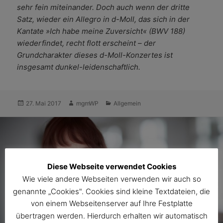
sehr fein miteinander. Doch auch wenn der dritte
Satz, wieder ein Allegro in d-Moll, das sich in der
Kantate »Ich habe meine Zuversicht« (BWV 188)
wiederfindet, recht flott erscheint – der
Grundcharakter dieses d-Moll-Konzertes ist
insgesamt dunkel-leidenschaftlich.
Veröffentlicht
Autor
Kategorien
27. Mai 2017
mgmWP
Allgemein
am
Diese Webseite verwendet Cookies
Wie viele andere Webseiten verwenden wir auch so
genannte „Cookies". Cookies sind kleine Textdateien, die
von einem Webseitenserver auf Ihre Festplatte
übertragen werden. Hierdurch erhalten wir automatisch