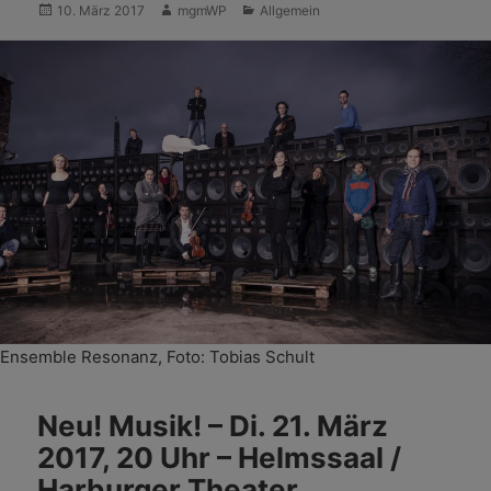
Veröffentlicht
Autor
Kategorien
10. März 2017
mgmWP
Allgemein
am
Ensemble Resonanz, Foto: Tobias Schult
Neu! Musik! – Di. 21. März
2017, 20 Uhr – Helmssaal /
Harburger Theater