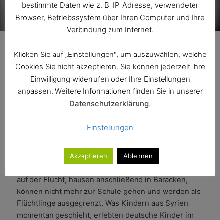
bestimmte Daten wie z. B. IP-Adresse, verwendeter
Browser, Betriebssystem über Ihren Computer und Ihre
Verbindung zum Internet.
Sonderveranstaltung im
Klicken Sie auf „Einstellungen", um auszuwählen, welche
Cookies Sie nicht akzeptieren. Sie können jederzeit Ihre
Speicher am Kaufhauskanal –
Einwilligung widerrufen oder Ihre Einstellungen
Donnerstag, 1. Juni 2017
anpassen. Weitere Informationen finden Sie in unserer
Datenschutzerklärung
.
Diskurs: „Kindheit in Trümmern“
Einstellungen
Zu Gast: Barbara Warning
Kinder hocken zitternd im Bombenhagel in den
Akzeptieren
Ablehnen
Kellern zerstörter Häuser, sie frieren und hungern
auf der Flucht, hausen anschließend in Baracken,
können nicht mehr zur Schule gehen und werden als
Flüchtlinge ausgegrenzt. Was Kindern aus Syrien
momentan geschieht, erlebten deutsche Kinder im