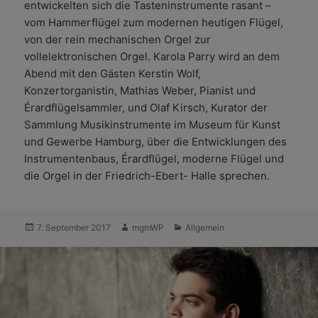
entwickelten sich die Tasteninstrumente rasant –
vom Hammerflügel zum modernen heutigen Flügel,
von der rein mechanischen Orgel zur
vollelektronischen Orgel. Karola Parry wird an dem
Abend mit den Gästen Kerstin Wolf,
Konzertorganistin, Mathias Weber, Pianist und
Érardflügelsammler, und Olaf Kirsch, Kurator der
Sammlung Musikinstrumente im Museum für Kunst
und Gewerbe Hamburg, über die Entwicklungen des
Instrumentenbaus, Érardflügel, moderne Flügel und
die Orgel in der Friedrich-Ebert- Halle sprechen.
Veröffentlicht
Autor
Kategorien
7. September 2017
mgmWP
Allgemein
am