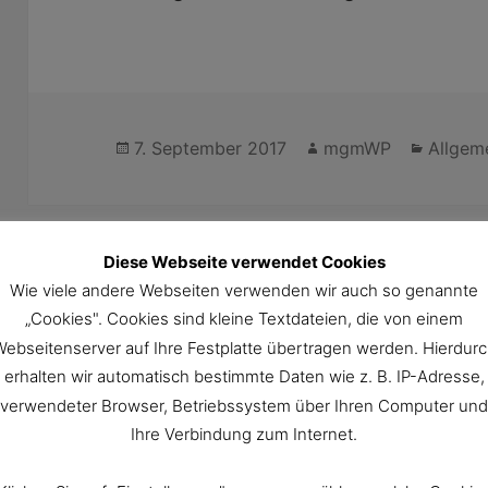
Veröffentlicht
Autor
Katego
7. September 2017
mgmWP
Allgem
am
Diese Webseite verwendet Cookies
Wie viele andere Webseiten verwenden wir auch so genannte
„Cookies". Cookies sind kleine Textdateien, die von einem
ebseitenserver auf Ihre Festplatte übertragen werden. Hierdur
erhalten wir automatisch bestimmte Daten wie z. B. IP-Adresse,
5. Konzert: Freita
verwendeter Browser, Betriebssystem über Ihren Computer und
Ihre Verbindung zum Internet.
2018, 20 Uhr